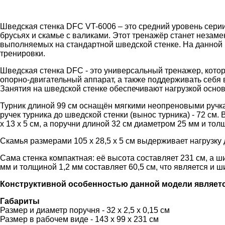
Шведская стенка DFC VT-6006 – это средний уровень серии
брусьях и скамье с валиками. Этот тренажёр станет нез
выполняемых на стандартной шведской стенке. На данной 
тренировки.
Шведская стенка DFC - это универсальный тренажер, кото
опорно-двигательный аппарат, а также поддерживать себя
Занятия на шведской стенке обеспечивают нагрузкой основ
Турник длиной 99 см оснащён мягкими неопреновыми ручкам
ручек турника до шведской стенки (вынос турника) - 72 см.
х 13 х 5 см, а поручни длиной 32 см диаметром 25 мм и тол
Скамья размерами 105 х 28,5 х 5 см выдерживает нагрузку д
Сама стенка компактная: её высота составляет 231 см, а ш
мм и толщиной 1,2 мм составляет 60,5 см, что является и 
Конструктивной особенностью данной модели являетс
Габариты
Размер и диаметр поручня - 32 х 2,5 х 0,15 см
Размер в рабочем виде - 143 х 99 х 231 см