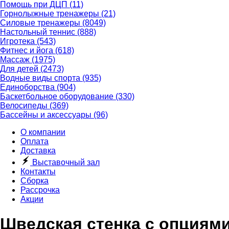
Помощь при ДЦП
(11)
Горнолыжные тренажеры
(21)
Силовые тренажеры
(8049)
Настольный теннис
(888)
Игротека
(543)
Фитнес и йога
(618)
Массаж
(1975)
Для детей
(2473)
Водные виды спорта
(935)
Единоборства
(904)
Баскетбольное оборудование
(330)
Велосипеды
(369)
Бассейны и аксессуары
(96)
О компании
Оплата
Доставка
Выставочный зал
Контакты
Сборка
Рассрочка
Акции
Шведская стенка с опциями 