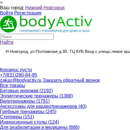
>
Ваш город:
Нижний Новгород
Войти
Регистрация
Найти
Н.Новгород, ул.Полтавская д.30, ТЦ КУБ Вход с улицы левое к
Корзина:
пусто
+7(831)280-84-95
zakaz@bodyactiv.ru
Заказать обратный звонок
Все товары
Беговые дорожки
(2192)
Эллиптические тренажеры
(1388)
Велотренажеры
(1791)
Аксессуары для кардиотренажеров
(40)
Гребные тренажеры
(245)
Степперы
(151)
Инверсионные столы
(124)
Для реабилитации и медицины
(886)