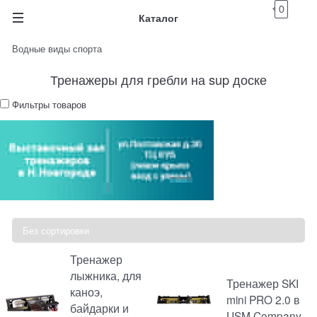
0
Каталог
Водные виды спорта
Тренажеры для гребли на sup доске
Фильтры товаров
Тренажер
лыжника, для
Тренажер SKI
каноэ,
mini PRO 2.0 в
байдарки и
USM Company