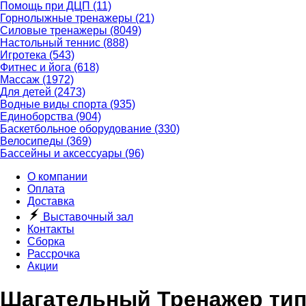
Помощь при ДЦП
(11)
Горнолыжные тренажеры
(21)
Силовые тренажеры
(8049)
Настольный теннис
(888)
Игротека
(543)
Фитнес и йога
(618)
Массаж
(1972)
Для детей
(2473)
Водные виды спорта
(935)
Единоборства
(904)
Баскетбольное оборудование
(330)
Велосипеды
(369)
Бассейны и аксессуары
(96)
О компании
Оплата
Доставка
Выставочный зал
Контакты
Сборка
Рассрочка
Акции
Шагательный Тренажер ти