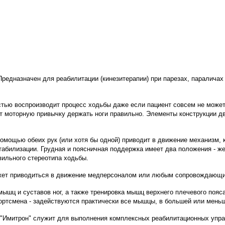
едназначен для реабилитации (кинезитерапии) при парезах, параличах 
ью воспроизводит процесс ходьбы даже если пациент совсем не может 
 моторную привычку держать ноги правильно. Элементы конструкции д
помощью обеих рук (или хотя бы одной) приводит в движение механизм, 
абилизации. Грудная и поясничная поддержка имеет два положения - же
ильного стереотипа ходьбы.
ожет приводиться в движение медперсоналом или любым сопровождающ
мышц и суставов ног, а также тренировка мышц верхнего плечевого пояс
тсмена - задействуются практически все мышцы, в большей или меньш
 "Имитрон" служит для выполнения комплексных реабилитационных упра