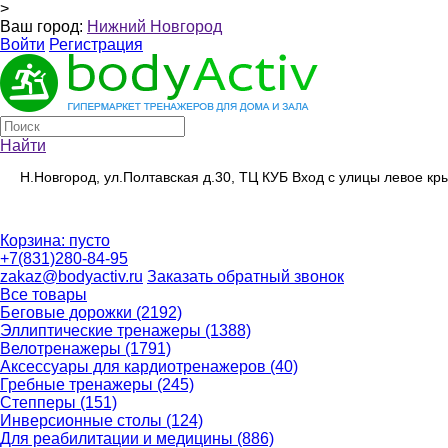
>
Ваш город:
Нижний Новгород
Войти
Регистрация
Найти
Н.Новгород, ул.Полтавская д.30, ТЦ КУБ Вход с улицы левое к
Корзина:
пусто
+7(831)280-84-95
zakaz@bodyactiv.ru
Заказать обратный звонок
Все товары
Беговые дорожки
(2192)
Эллиптические тренажеры
(1388)
Велотренажеры
(1791)
Аксессуары для кардиотренажеров
(40)
Гребные тренажеры
(245)
Степперы
(151)
Инверсионные столы
(124)
Для реабилитации и медицины
(886)