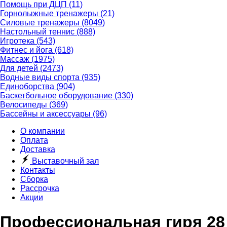
Помощь при ДЦП
(11)
Горнолыжные тренажеры
(21)
Силовые тренажеры
(8049)
Настольный теннис
(888)
Игротека
(543)
Фитнес и йога
(618)
Массаж
(1975)
Для детей
(2473)
Водные виды спорта
(935)
Единоборства
(904)
Баскетбольное оборудование
(330)
Велосипеды
(369)
Бассейны и аксессуары
(96)
О компании
Оплата
Доставка
Выставочный зал
Контакты
Сборка
Рассрочка
Акции
Профессиональная гиря 28 