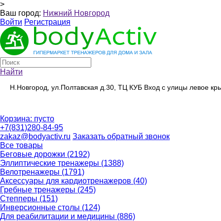
>
Ваш город:
Нижний Новгород
Войти
Регистрация
Найти
Н.Новгород, ул.Полтавская д.30, ТЦ КУБ Вход с улицы левое к
Корзина:
пусто
+7(831)280-84-95
zakaz@bodyactiv.ru
Заказать обратный звонок
Все товары
Беговые дорожки
(2192)
Эллиптические тренажеры
(1388)
Велотренажеры
(1791)
Аксессуары для кардиотренажеров
(40)
Гребные тренажеры
(245)
Степперы
(151)
Инверсионные столы
(124)
Для реабилитации и медицины
(886)