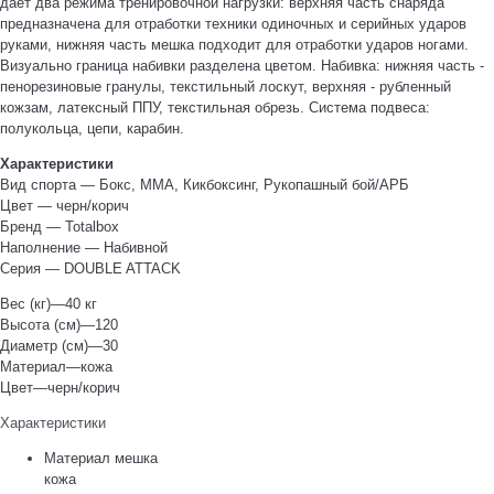
дает два режима тренировочной нагрузки: верхняя часть снаряда
предназначена для отработки техники одиночных и серийных ударов
руками, нижняя часть мешка подходит для отработки ударов ногами.
Визуально граница набивки разделена цветом. Набивка: нижняя часть -
пенорезиновые гранулы, текстильный лоскут, верхняя - рубленный
кожзам, латексный ППУ, текстильная обрезь. Система подвеса:
полукольца, цепи, карабин.
Характеристики
Вид спорта — Бокс, ММА, Кикбоксинг, Рукопашный бой/АРБ
Цвет — черн/корич
Бренд — Totalbox
Наполнение — Набивной
Серия — DOUBLE ATTACK
Вес (кг)—40 кг
Высота (см)—120
Диаметр (см)—30
Материал—кожа
Цвет—черн/корич
Характеристики
Материал мешка
кожа