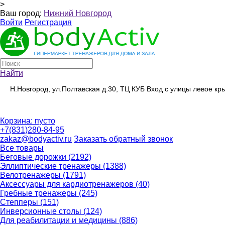
>
Ваш город:
Нижний Новгород
Войти
Регистрация
Найти
Н.Новгород, ул.Полтавская д.30, ТЦ КУБ Вход с улицы левое к
Корзина:
пусто
+7(831)280-84-95
zakaz@bodyactiv.ru
Заказать обратный звонок
Все товары
Беговые дорожки
(2192)
Эллиптические тренажеры
(1388)
Велотренажеры
(1791)
Аксессуары для кардиотренажеров
(40)
Гребные тренажеры
(245)
Степперы
(151)
Инверсионные столы
(124)
Для реабилитации и медицины
(886)