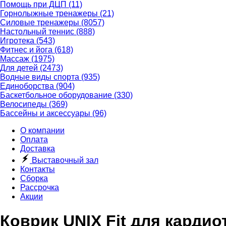
Помощь при ДЦП
(11)
Горнолыжные тренажеры
(21)
Силовые тренажеры
(8057)
Настольный теннис
(888)
Игротека
(543)
Фитнес и йога
(618)
Массаж
(1975)
Для детей
(2473)
Водные виды спорта
(935)
Единоборства
(904)
Баскетбольное оборудование
(330)
Велосипеды
(369)
Бассейны и аксессуары
(96)
О компании
Оплата
Доставка
Выставочный зал
Контакты
Сборка
Рассрочка
Акции
Коврик UNIX Fit для карди