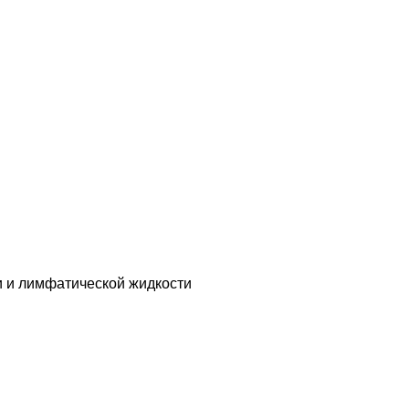
и
и и лимфатической жидкости