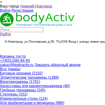
>
Ваш город:
Нижний Новгород
Войти
Регистрация
Найти
Н.Новгород, ул.Полтавская д.30, ТЦ КУБ Вход с улицы левое к
Корзина:
пусто
+7(831)280-84-95
zakaz@bodyactiv.ru
Заказать обратный звонок
Все товары
Беговые дорожки
(2192)
Эллиптические тренажеры
(1388)
Велотренажеры
(1791)
Аксессуары для кардиотренажеров
(40)
Гребные тренажеры
(245)
Степперы
(151)
Инверсионные столы
(124)
Для реабилитации и медицины
(886)