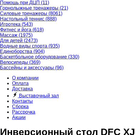
Помощь при ДЦП
(11)
Горнолыжные тренажеры
(21)
Силовые тренажеры
(8061)
Настольный теннис
(888)
Игротека
(543)
Фитнес и йога
(618)
Массаж
(1975)
Для детей
(2473)
Водные виды спорта
(935)
Единоборства
(904)
Баскетбольное оборудование
(330)
Велосипеды
(369)
Бассейны и аксессуары
(96)
О компании
Оплата
Доставка
Выставочный зал
Контакты
Сборка
Рассрочка
Акции
Инверсионный стол DFC XJ