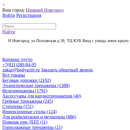
>
Ваш город:
Нижний Новгород
Войти
Регистрация
Найти
Н.Новгород, ул.Полтавская д.30, ТЦ КУБ Вход с улицы левое крыло
Корзина:
пусто
+7(831)280-84-95
zakaz@bodyactiv.ru
Заказать обратный звонок
Все товары
Беговые дорожки
(2192)
Эллиптические тренажеры
(1388)
Велотренажеры
(1791)
Аксессуары для кардиотренажеров
(40)
Гребные тренажеры
(245)
Степперы
(151)
Инверсионные столы
(124)
Для реабилитации и медицины
(886)
Помощь при ДЦП
(11)
Горнолыжные тренажеры
(21)