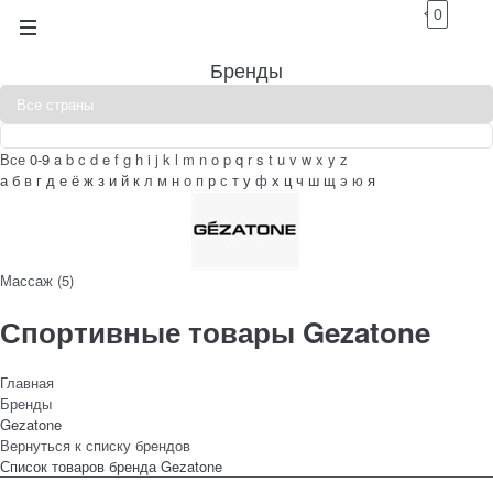
0
Бренды
Все
0-9
a
b
c
d
e
f
g
h
i
j
k
l
m
n
o
p
q
r
s
t
u
v
w
x
y
z
а
б
в
г
д
е
ё
ж
з
и
й
к
л
м
н
о
п
р
с
т
у
ф
х
ц
ч
ш
щ
э
ю
я
Массаж
(5)
Спортивные товары Gezatone
Главная
Бренды
Gezatone
Вернуться к списку брендов
Список товаров бренда Gezatone