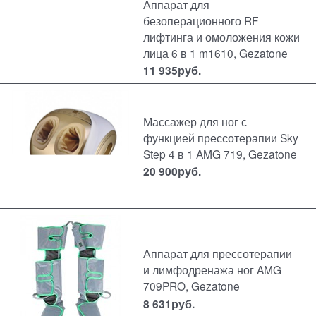
Аппарат для
безоперационного RF
лифтинга и омоложения кожи
лица 6 в 1 m1610, Gezatone
11 935
руб.
Массажер для ног с
функцией прессотерапии Sky
Step 4 в 1 AMG 719, Gezatone
20 900
руб.
Аппарат для прессотерапии
и лимфодренажа ног AMG
709PRO, Gezatone
8 631
руб.